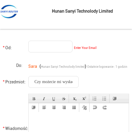
Hunan Sanyi Technolody Limited
Od:
Enter Your Email
Do:
Sara
(
)
Hunan Sanyi Technolody limited
Ostatnie logowanie : 1 godzin
08 minuty temu
Przedmiot:
Wiadomość: