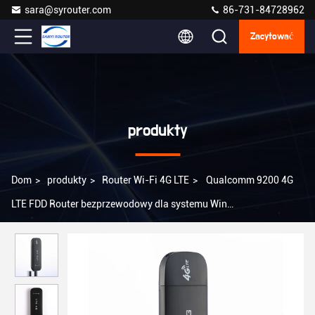
sara@syrouter.com
86-731-84728962
Zacytować
produkty
Dom
>
produkty
>
Router Wi-Fi 4G LTE
>
Qualcomm 9200 4G
LTE FDD Router bezprzewodowy dla systemu Win
2000/2003/XP/Vista/7/10