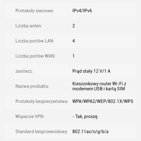
Protokoły sieciowe:
IPv4/IPv6
Liczba anten:
2
Liczba portów LAN:
4
Liczba portów WAN:
1
zasilacz:
Prąd stały 12 V/1 A
Kieszonkowy router Wi-Fi z
Nazwa produktu:
modemem USB i kartą SIM
Protokoły bezpieczeństwa:
WPA/WPA2/WEP/802.1X/WPS
Wsparcie VPN:
- Tak, proszę.
Standard bezprzewodowy:
802.11ac/n/g/b/a