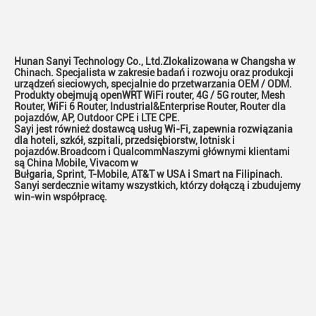
Hunan Sanyi Technology Co., Ltd.
Zlokalizowana w Changsha w 
Chinach. Specjalista w zakresie badań i rozwoju oraz produkcji 
urządzeń sieciowych, specjalnie do przetwarzania OEM / ODM. 
Produkty obejmują openWRT WiFi router, 4G / 5G router, Mesh
Router, WiFi 6 Router, Industrial&Enterprise Router, Router dla 
pojazdów, AP, Outdoor CPE i LTE CPE.
Sayi jest również dostawcą usług Wi-Fi, zapewnia rozwiązania 
dla hoteli, szkół, szpitali, przedsiębiorstw, lotnisk i 
pojazdów.Broadcom i QualcommNaszymi głównymi klientami 
są China Mobile, Vivacom w
Bułgaria, Sprint, T-Mobile, AT&T w USA i Smart na Filipinach.
Sanyi serdecznie witamy wszystkich, którzy dołączą i zbudujemy 
win-win współpracę.
Zostaw wiadomość
Oddzwonimy wkrótce!