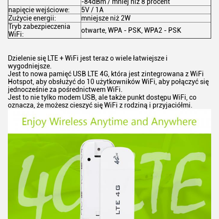
-84dBm / mniej niż 8 procent
napięcie wejściowe:
5V / 1A
Zużycie energii:
mniejsze niż 2W
Tryb zabezpieczenia
otwarte, WPA - PSK, WPA2 - PSK
WiFi:
Dzielenie się LTE + WiFi jest teraz o wiele łatwiejsze i
wygodniejsze.
Jest to nowa pamięć USB LTE 4G, która jest zintegrowana z WiFi
Hotspot, aby obsłużyć do 10 użytkowników WiFi, aby połączyć się
jednocześnie za pośrednictwem WiFi.
Jest to nie tylko modem USB, ale także punkt dostępu WiFi, co
oznacza, że możesz cieszyć się WiFi z rodziną i przyjaciółmi.