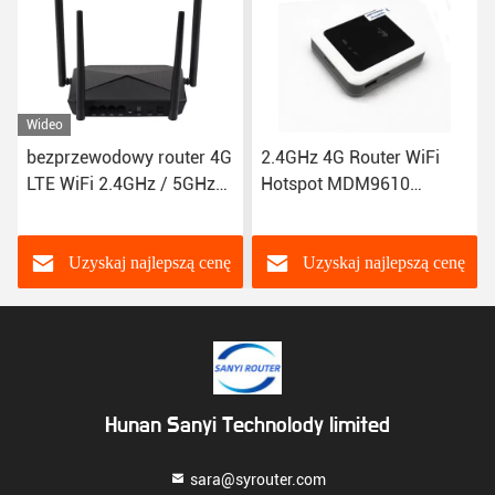
Wideo
2.4GHz 4G Router WiFi
Elastyczny 300Mbps 4G
Hotspot MDM9610
LTE WiFi Router Wysokiej
Platforma GSM GPRS
Prędkości Kompatybilny z
EDGE UMTS FDD-LTE
2G / 3G / 4G
Uzyskaj najlepszą cenę
Uzyskaj najlepszą cenę
Hunan Sanyi Technolody limited
sara@syrouter.com