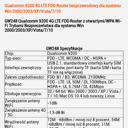
Qualcomm 9200 4G LTE FDD Router bezprzewodowy dla systemu
Win 2000/2003/XP/Vista/7/10
GW248 Qualcomm 9200 4G LTE FDD Router z otwartymi/WPA Wi-
Fi Trybami Bezpieczeństwa dla systemu Win
2000/2003/XP/Vista/7/10
GW248 Specyfikacje
Chip:
Qualcomm 9200
Typ sieci:
FDD - LTE, WCDMA / DC - HSPA +
USB 2.1, standardowy interfejs karty SIM
Interfejs zewnętrzny:
o 6 pinów, port karty TF (karta SIM i karta
TF nie są włączone)
Zakres częstotliwości:
FDD: B1 / B3; WCDMA: 2100MHz
FDD - LTE: UL 50M / DL 100Mbps; DC -
Prędkość:
HSPA +: UL 5.76M / DL 42Mbps
32 / 64 bit: Win 2000 / 2003 / XP / Vista /
Obsługa operacyjna:
7 / 10, Mac OS 10.4 lub nowszy, Linux
Zwiększenie anteny
-1dBi
WiFi:
Zwiększenie anteny 4G
-1,5 dB Bi
/ 3G:
72M: -68dBm / mniej niż 8 procent; 54M:
Wrażliwość anteny
-68dBm / mniej niż 8 procent; 11M:
WiFi: