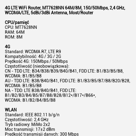
4G LTE WiFi Router, MT7628NN 64M/8M, 150/50Mbps, 2,4 GHz,
WCDMA/LTE, 5dBi/3dBi Antenna, Most/Router
CPU/pamięć
CPU: MT7628NN
RAM: 64M
ROM: 8M
4G
Standard: WCDMA R7, LTE R9
Kompatybilność: 4G / 3G / 2G
Prędkość 4G: 150Mbps / 50Mbps
Częstotliwość (nieobowiązkowa):
CN - TDD LTE: B34/B38/B39/B40/B41, FDD LTE: B1/B3/B5/B8,
WCDMA: B1/B5/B8
AU - TDD LTE: B38/B40/B41, FDD LTE: B1/B3/B5/B7/B8/B20/B28,
WCDMA: B1/B5/B8
NA - TDD: LTE B38/B40/B41, FDD LTE:
B1/B2/B3/B4/B5/B7/B8/B28/B12*/B17*/B66*,
WCDMA: B1/B2/B4/B5/B8
WLAN
Standard: IEEE 802.11 b/g/n
Częstotliwość: 2,4 GHz
Tryb radiowy: MiMo 2x2
Moc transmisji: 17±2 dBm
Prędkość transmisji danych: 300 Mbps