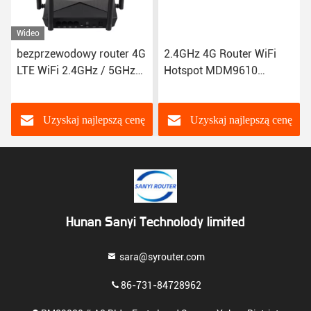
Wideo
bezprzewodowy router 4G
2.4GHz 4G Router WiFi
LTE WiFi 2.4GHz / 5GHz
Hotspot MDM9610
częstotliwość
Platforma GSM GPRS
Kompatybilny z 2G / 3G /
EDGE UMTS FDD-LTE
0
4G
Uzyskaj najlepszą cenę
Uzyskaj najlepszą cenę
Hunan Sanyi Technolody limited
sara@syrouter.com
86-731-84728962