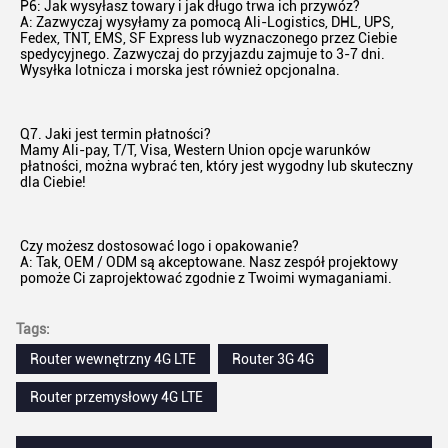
P6: Jak wysyłasz towary i jak długo trwa ich przywóz?
A: Zazwyczaj wysyłamy za pomocą Ali-Logistics, DHL, UPS, 
Fedex, TNT, EMS, SF Express lub wyznaczonego przez Ciebie 
spedycyjnego. Zazwyczaj do przyjazdu zajmuje to 3-7 dni. 
Wysyłka lotnicza i morska jest również opcjonalna.
Q7. Jaki jest termin płatności?
Mamy Ali-pay, T/T, Visa, Western Union opcje warunków 
płatności, można wybrać ten, który jest wygodny lub skuteczny 
dla Ciebie!
Czy możesz dostosować logo i opakowanie?
A: Tak, OEM / ODM są akceptowane. Nasz zespół projektowy 
pomoże Ci zaprojektować zgodnie z Twoimi wymaganiami.
Tags:
Router wewnętrzny 4G LTE
Router 3G 4G
Router przemysłowy 4G LTE