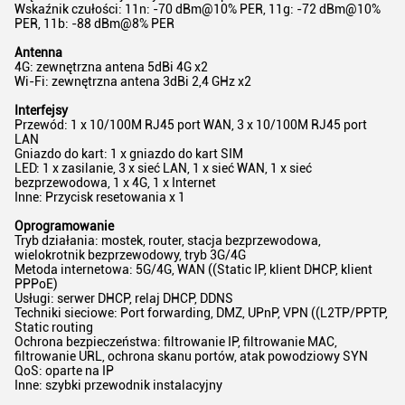
Wskaźnik czułości: 11n: -70 dBm@10% PER, 11g: -72 dBm@10%
PER, 11b: -88 dBm@8% PER
Antenna
4G: zewnętrzna antena 5dBi 4G x2
Wi-Fi: zewnętrzna antena 3dBi 2,4 GHz x2
Interfejsy
Przewód: 1 x 10/100M RJ45 port WAN, 3 x 10/100M RJ45 port
LAN
Gniazdo do kart: 1 x gniazdo do kart SIM
LED: 1 x zasilanie, 3 x sieć LAN, 1 x sieć WAN, 1 x sieć
bezprzewodowa, 1 x 4G, 1 x Internet
Inne: Przycisk resetowania x 1
Oprogramowanie
Tryb działania: mostek, router, stacja bezprzewodowa,
wielokrotnik bezprzewodowy, tryb 3G/4G
Metoda internetowa: 5G/4G, WAN ((Static IP, klient DHCP, klient
PPPoE)
Usługi: serwer DHCP, relaj DHCP, DDNS
Techniki sieciowe: Port forwarding, DMZ, UPnP, VPN ((L2TP/PPTP,
Static routing
Ochrona bezpieczeństwa: filtrowanie IP, filtrowanie MAC,
filtrowanie URL, ochrona skanu portów, atak powodziowy SYN
QoS: oparte na IP
Inne: szybki przewodnik instalacyjny