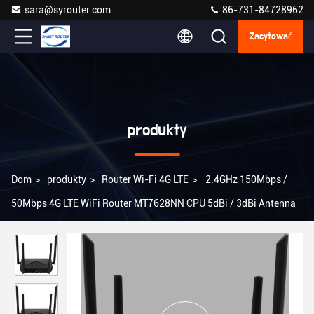
sara@syrouter.com
86-731-84728962
Zacytować
produkty
Dom
>
produkty
>
Router Wi-Fi 4G LTE
>
2.4GHz 150Mbps /
50Mbps 4G LTE WiFi Router MT7628NN CPU 5dBi / 3dBi Antenna