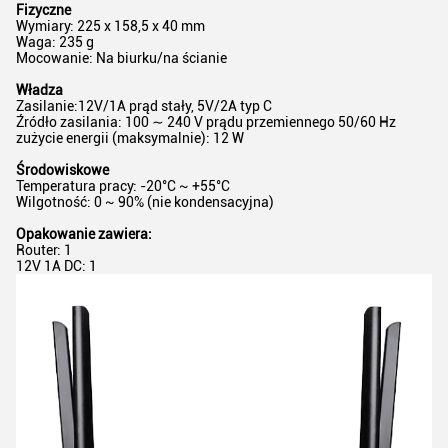
Fizyczne
Wymiary: 225 x 158,5 x 40 mm
Waga: 235 g
Mocowanie: Na biurku/na ścianie
Władza
Zasilanie:
12V/1A prąd stały, 5V/2A typ C
Źródło zasilania: 100 ∼ 240 V prądu przemiennego 50/60 Hz
zużycie energii (maksymalnie): 12 W
Środowiskowe
Temperatura pracy: -20°C ~ +55°C
Wilgotność: 0 ~ 90% (nie kondensacyjna)
Opakowanie zawiera:
Router: 1
12V 1A DC: 1