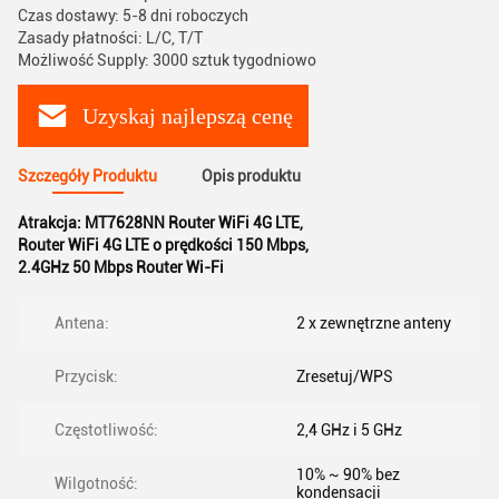
Czas dostawy: 5-8 dni roboczych
Zasady płatności: L/C, T/T
Możliwość Supply: 3000 sztuk tygodniowo
Uzyskaj najlepszą cenę
Szczegóły Produktu
Opis produktu
Atrakcja:
MT7628NN Router WiFi 4G LTE
,
Router WiFi 4G LTE o prędkości 150 Mbps
,
2.4GHz 50 Mbps Router Wi-Fi
Antena:
2 x zewnętrzne anteny
Przycisk:
Zresetuj/WPS
Częstotliwość:
2,4 GHz i 5 GHz
10% ~ 90% bez
Wilgotność:
kondensacji