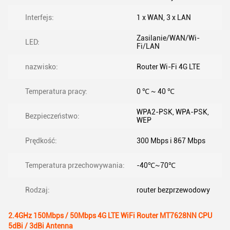
Interfejs:
1 x WAN, 3 x LAN
Zasilanie/WAN/Wi-
LED:
Fi/LAN
nazwisko:
Router Wi-Fi 4G LTE
Temperatura pracy:
0 ℃ ~ 40 ℃
WPA2-PSK, WPA-PSK,
Bezpieczeństwo:
WEP
Prędkość:
300 Mbps i 867 Mbps
Temperatura przechowywania:
-40℃~70℃
Rodzaj:
router bezprzewodowy
2.4GHz 150Mbps / 50Mbps 4G LTE WiFi Router MT7628NN CPU
5dBi / 3dBi Antenna